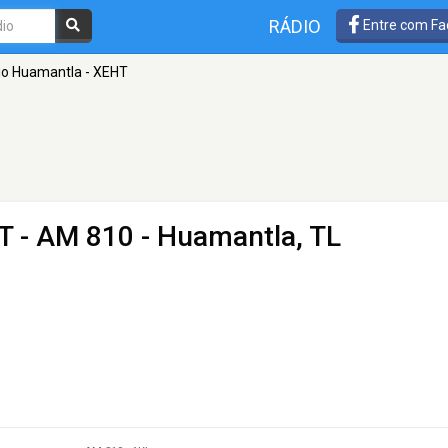
RÁDIO
Entre com Fa
io Huamantla - XEHT
T
- AM 810 - Huamantla, TL