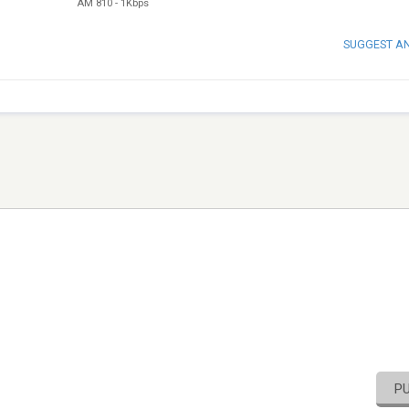
AM 810
-
1Kbps
SUGGEST A
P