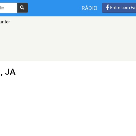
RÁDIO
Entre com Fa
unter
, JA