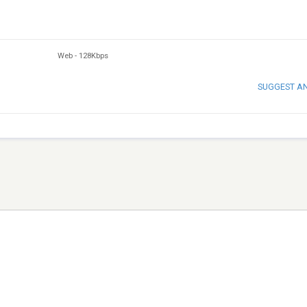
Web
-
128Kbps
SUGGEST A