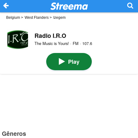
Belgium
>
West Flanders
>
Izegem
Radio I.R.O
The Music is Yours! · FM · 107.6
Play
Gêneros