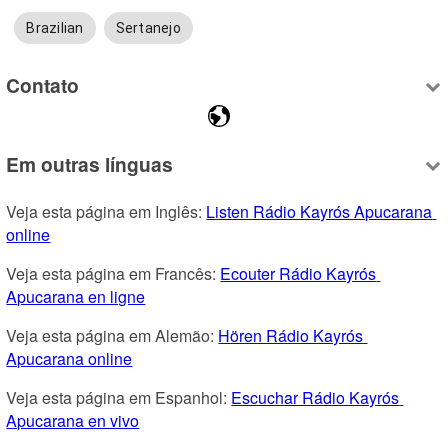
Brazilian
Sertanejo
Contato
Em outras línguas
Veja esta página em Inglês: 
Listen Rádio Kayrós Apucarana 
online
Veja esta página em Francês: 
Ecouter Rádio Kayrós 
Apucarana en ligne
Veja esta página em Alemão: 
Hören Rádio Kayrós 
Apucarana online
Veja esta página em Espanhol: 
Escuchar Rádio Kayrós 
Apucarana en vivo