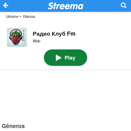
Ukraine
>
Odessa
Радио Клуб Fm
Web
Play
Gêneros