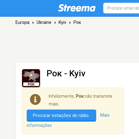
Europa
»
Ukraine
»
Kyiv
»
Рок
Рок
- Kyiv
Infelizmente,
Рок
não transmite
mais.
Procurar estações de rádio
Mais
informações