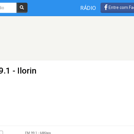
RÁDIO
Entre com Fa
.1 - Ilorin
FM 99.1
-
64Kbps
A