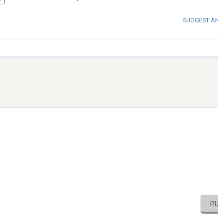
SUGGEST A
P