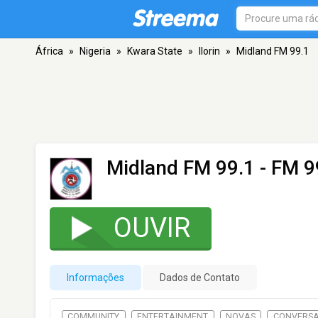
África
»
Nigeria
»
Kwara State
»
Ilorin
»
Midland FM 99.1
Midland FM 99.1
- FM 99
OUVIR
Informações
Dados de Contato
COMMUNITY
ENTERTAINMENT
NOVAS
CONVERS