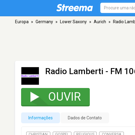
Europa
»
Germany
»
Lower Saxony
»
Aurich
»
Radio Lamb
Radio Lamberti
- FM 106
OUVIR
Informações
Dados de Contato
CHRISTIAN
GOSPEL
RELIGIOUS
CONVERSA