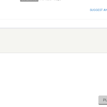
SUGGEST A
P