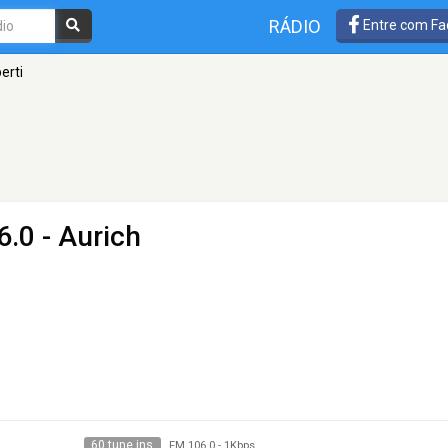
RÁDIO
Entre com Fa
erti
.0 - Aurich
60 tune ins
FM 106.0
-
1Kbps