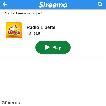
Brazil
>
Pernambuco
>
Ipubi
Rádio Liberal
FM · 99.5
Play
Gêneros