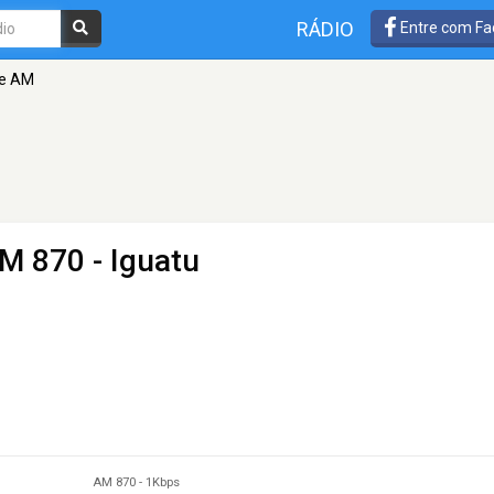
RÁDIO
Entre com Fa
de AM
M 870 - Iguatu
AM 870
-
1Kbps