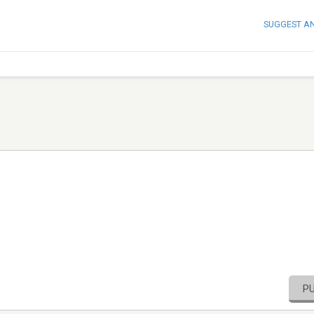
SUGGEST A
P