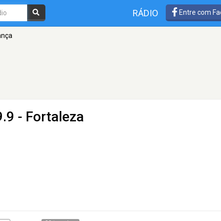
RÁDIO
Entre com Fa
ança
.9 - Fortaleza