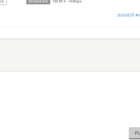
30 tune ins
SA
FM 89.9
-
143Kbps
SUGGEST A
P