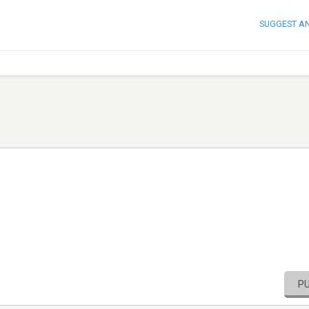
SUGGEST A
P