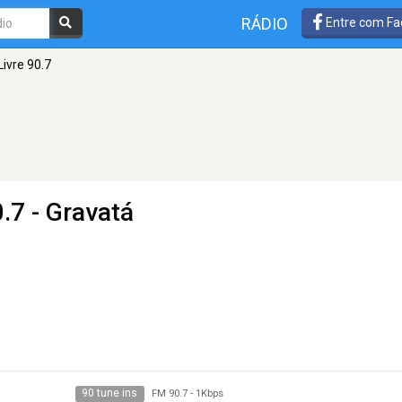
RÁDIO
Entre com Fa
Livre 90.7
.7 - Gravatá
90 tune ins
FM 90.7
-
1Kbps