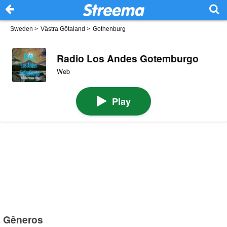
Sweden
>
Västra Götaland
>
Gothenburg
Radio Los Andes Gotemburgo
Web
Play
Gêneros