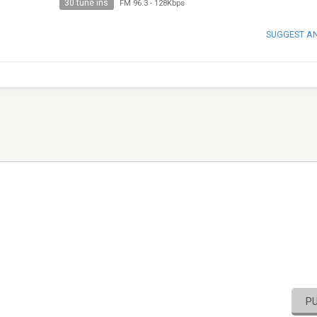
30 tune ins
FM 96.3
-
128Kbps
SUGGEST A
P