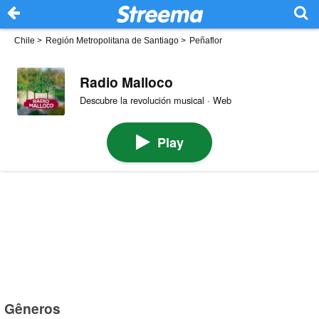
Chile
>
Región Metropolitana de Santiago
>
Peñaflor
Radio Malloco
Descubre la revolución musical · Web
Play
Gêneros