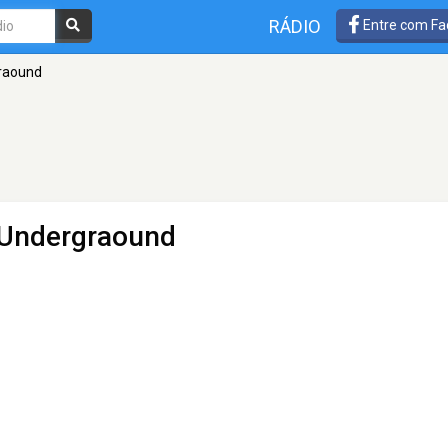
RÁDIO
Entre com Fa
raound
 Undergraound