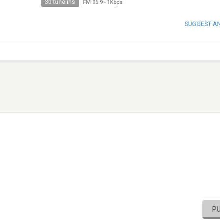
30 tune ins
FM 96.9
-
1Kbps
SUGGEST A
P