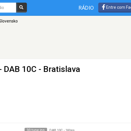
RÁDIO
Entre com Fa
Slovensko
- DAB 10C - Bratislava
30 tune ins
DAB 10C
-
1Kbps