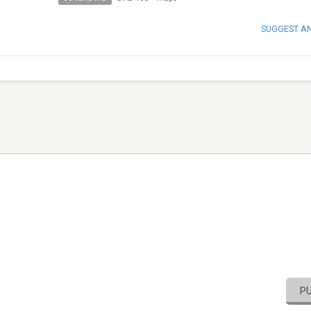
SUGGEST A
P