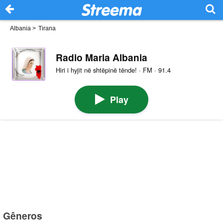
Albania
>
Tirana
Radio Maria Albania
Hiri i hyjit në shtëpinë tënde! · FM · 91.4
Play
Gêneros