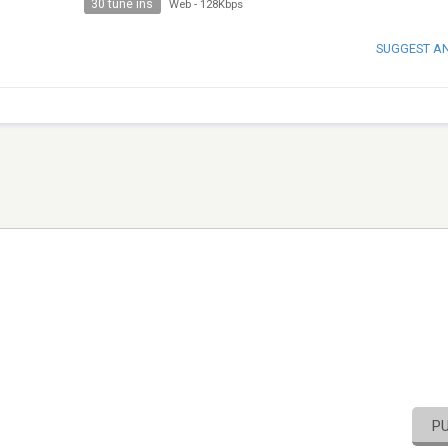
30 tune ins
Web
-
128Kbps
SUGGEST A
P