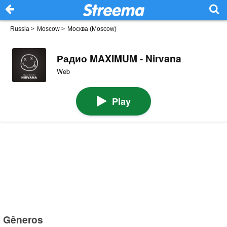
Russia
>
Moscow
>
Москва (Moscow)
Радио MAXIMUM - Nirvana
Web
Play
Gêneros