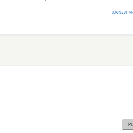
SUGGEST A
P