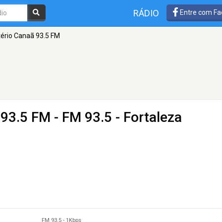
RÁDIO
Entre com Fa
tério Canaã 93.5 FM
 93.5 FM
- FM 93.5 - Fortaleza
FM 93.5
-
1Kbps