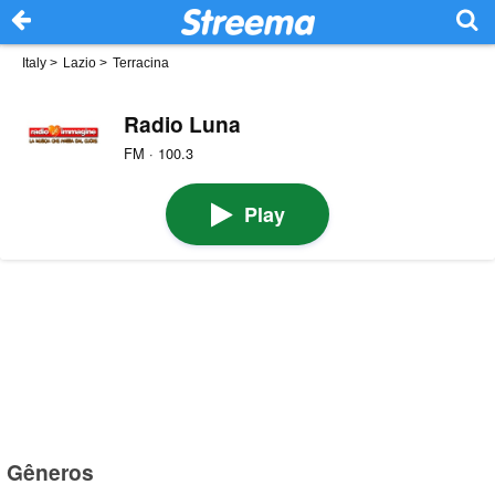
Italy
>
Lazio
>
Terracina
Radio Luna
FM · 100.3
Play
Gêneros