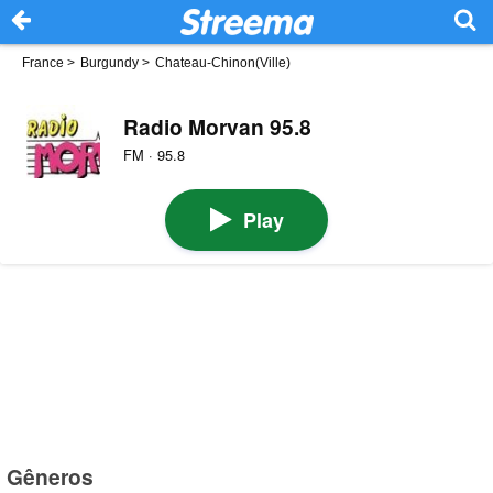
France
>
Burgundy
>
Chateau-Chinon(Ville)
Radio Morvan 95.8
FM · 95.8
Play
Gêneros