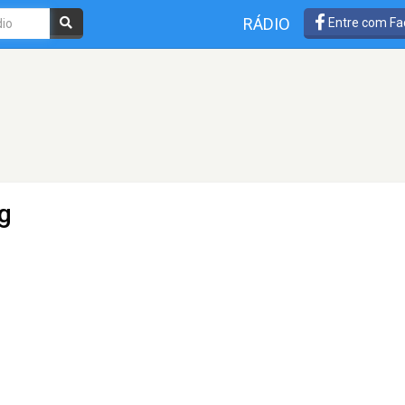
RÁDIO
Entre com Fa
g