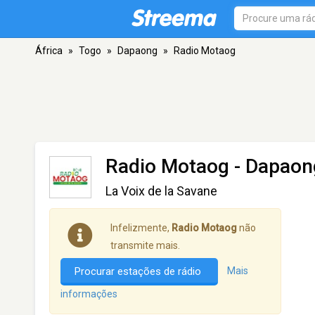
África
»
Togo
»
Dapaong
»
Radio Motaog
Radio Motaog
- Dapaon
La Voix de la Savane
Infelizmente,
Radio Motaog
não
transmite mais.
Procurar estações de rádio
Mais
informações