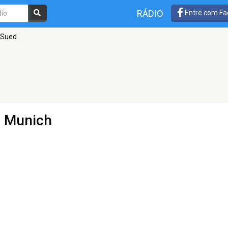
RÁDIO
Entre com Fa
 Sued
 Munich