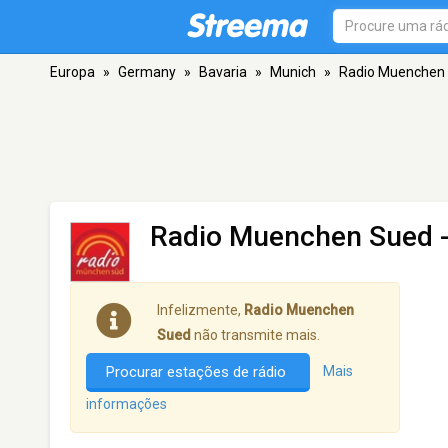
Europa
»
Germany
»
Bavaria
»
Munich
»
Radio Muenchen
Radio Muenchen Sued
-
Infelizmente,
Radio Muenchen
Sued
não transmite mais.
Procurar estações de rádio
Mais
informações