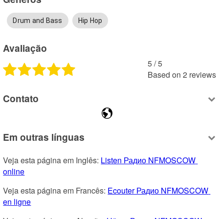
Drum and Bass
Hip Hop
Avaliação
5
 /
5
Based on
2
reviews
Contato
Em outras línguas
Veja esta página em Inglês: 
Listen Радио NFMOSCOW 
online
Veja esta página em Francês: 
Ecouter Радио NFMOSCOW 
en ligne