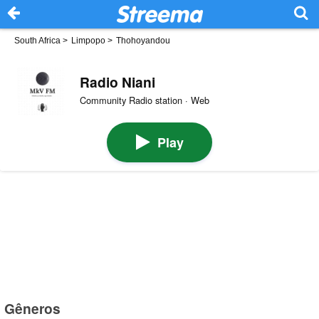
South Africa
>
Limpopo
>
Thohoyandou
Radio Niani
Community Radio station · Web
Play
Gêneros