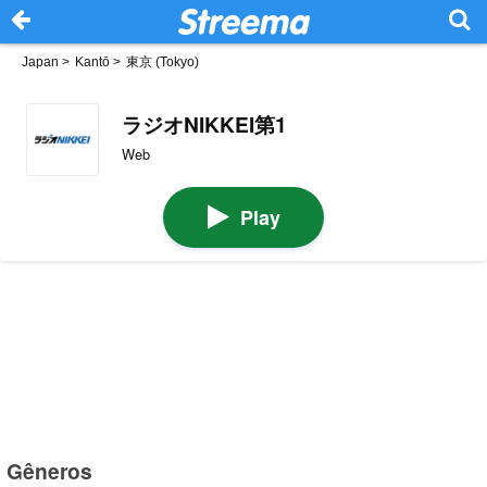
Japan
>
Kantō
>
東京 (Tokyo)
ラジオNIKKEI第1
Web
Play
Gêneros