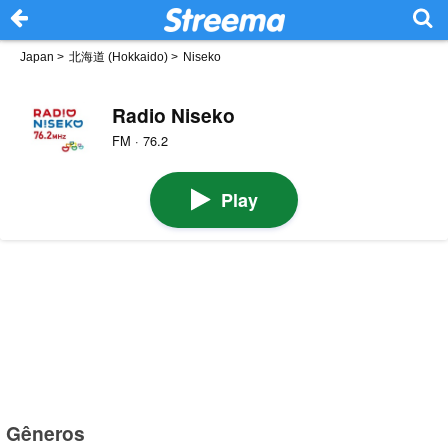
Japan
>
北海道 (Hokkaido)
>
Niseko
Radio Niseko
FM · 76.2
Play
Gêneros