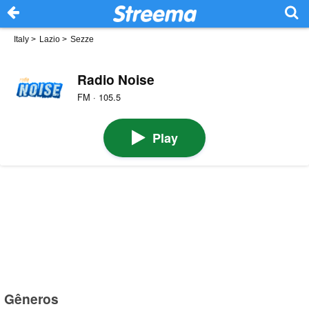
Italy
>
Lazio
>
Sezze
Radio Noise
FM · 105.5
Play
Gêneros