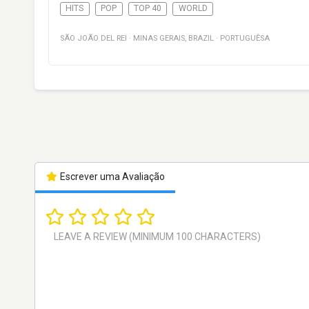
HITS
POP
TOP 40
WORLD
SÃO JOÃO DEL REI
·
MINAS GERAIS
,
BRAZIL
·
PORTUGUÊSA
Escrever uma Avaliação