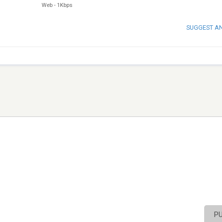
Web
-
1Kbps
SUGGEST A
P