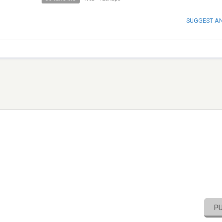
SUGGEST A
P