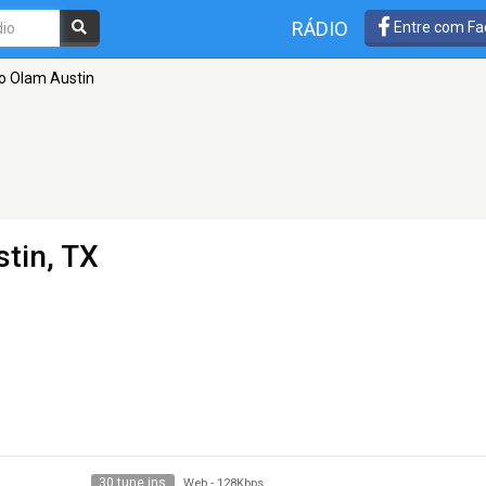
RÁDIO
Entre com Fa
o Olam Austin
stin, TX
30 tune ins
Web
-
128Kbps