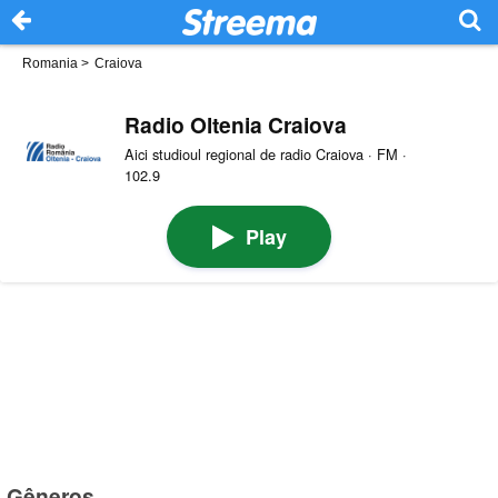
Romania
>
Craiova
Radio Oltenia Craiova
Aici studioul regional de radio Craiova · FM ·
102.9
Play
Gêneros