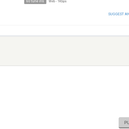
60 tune ins
Web
-
1Kbps
SUGGEST A
P