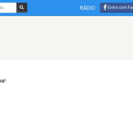
RÁDIO
Entre com Fa
на!