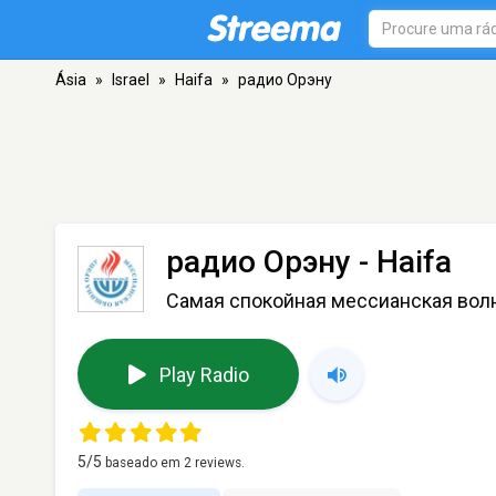
Ásia
»
Israel
»
Haifa
»
радио Орэну
радио Орэну
- Haifa
Самая спокойная мессианская вол
Play Radio
5
/5
baseado em
2
reviews.