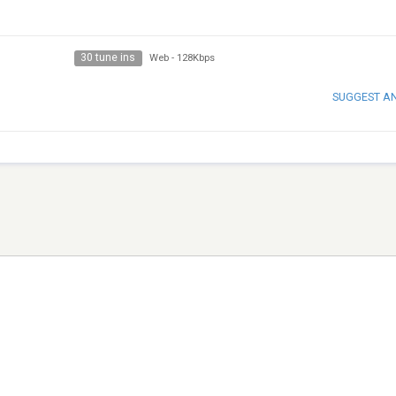
30 tune ins
Web
-
128Kbps
SUGGEST A