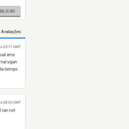
UBLICAR
s Avaliações
às 20:17 GMT
cual amo
 mal sigan
 da tiempo
às 00:20 GMT
 I can not