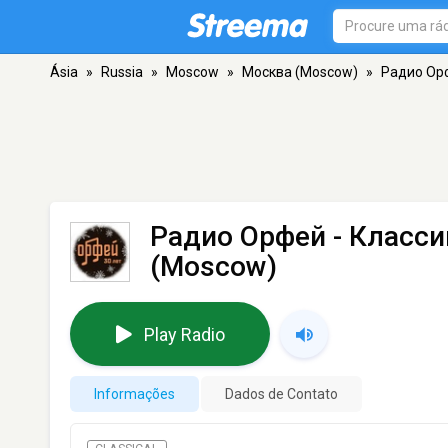
Ásia
»
Russia
»
Moscow
»
Москва (Moscow)
»
Радио Ор
Радио Орфей - Класс
(Moscow)
Play Radio
Informações
Dados de Contato