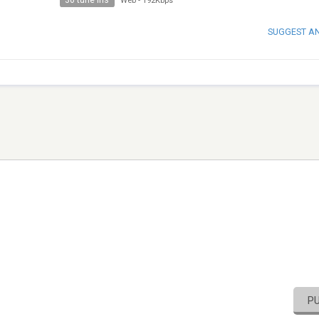
30 tune ins
Web
-
192Kbps
SUGGEST A
P