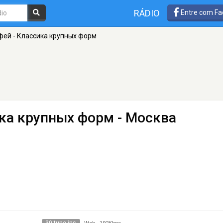
RÁDIO
Entre com Fa
фей - Классика крупных форм
ика крупных форм
- Москва