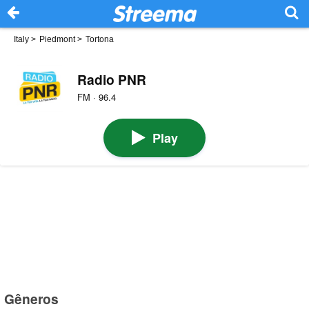
Italy
>
Piedmont
>
Tortona
Radio PNR
FM · 96.4
Play
Gêneros