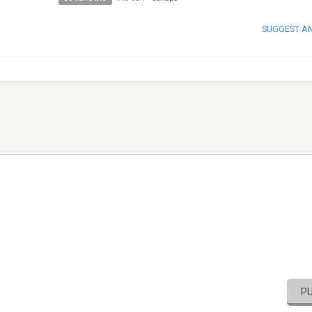
SUGGEST A
P