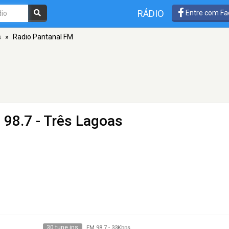
RÁDIO
Entre com Fa
s
»
Radio Pantanal FM
 98.7 - Três Lagoas
30 tune ins
FM 98.7
-
33Kbps