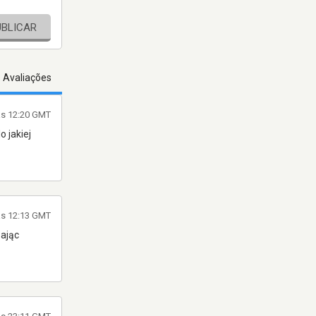
UBLICAR
s Avaliações
às 12:20 GMT
 jakiej
às 12:13 GMT
zając