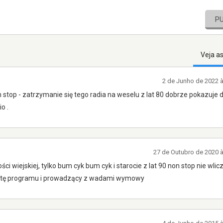
P
Veja a
2 de Junho de 2022 
stop - zatrzymanie się tego radia na weselu z lat 80 dobrze pokazuje do
o .
27 de Outubro de 2020 
i wiejskiej, tylko bum cyk bum cyk i starocie z lat 90 non stop nie wlic
esztę programu i prowadzący z wadami wymowy