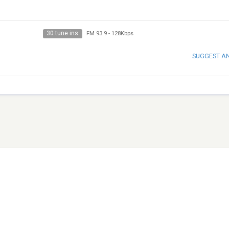
30 tune ins
FM 93.9
-
128Kbps
SUGGEST A