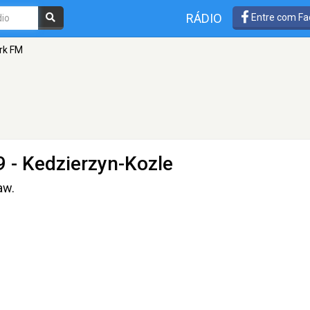
RÁDIO
Entre com Fa
rk FM
9 - Kedzierzyn-Kozle
aw.