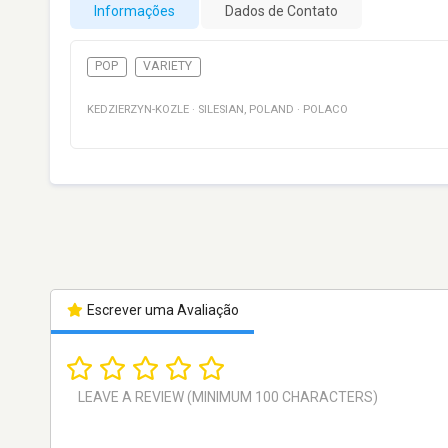
Informações
Dados de Contato
POP
VARIETY
KEDZIERZYN-KOZLE
·
SILESIAN
,
POLAND
·
POLACO
Escrever uma Avaliação