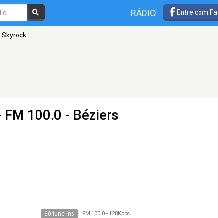
RÁDIO
Entre com Fa
d Skyrock
 FM 100.0 - Béziers
60 tune ins
FM 100.0
-
128Kbps