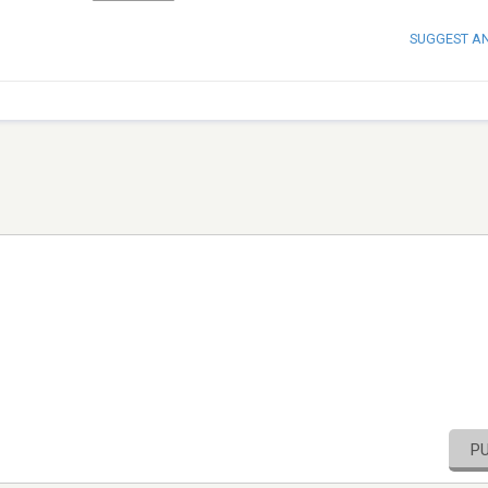
SUGGEST A
P