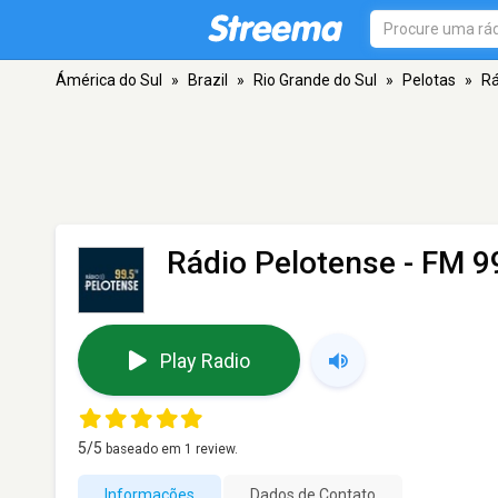
Ámérica do Sul
»
Brazil
»
Rio Grande do Sul
»
Pelotas
»
Rá
Rádio Pelotense
- FM 99
Play Radio
5
/5
baseado em
1
review.
Informações
Dados de Contato