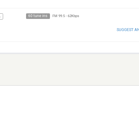
60 tune ins
A
FM 99.5
-
62Kbps
SUGGEST A