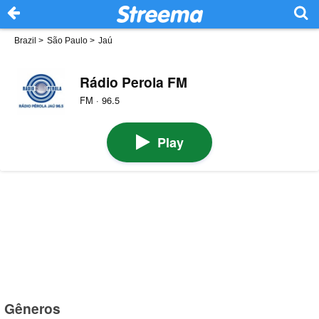
Brazil
>
São Paulo
>
Jaú
Rádio Perola FM
FM · 96.5
Play
Gêneros