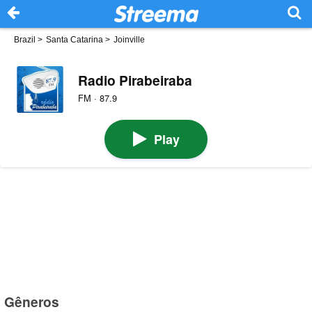
Brazil
>
Santa Catarina
>
Joinville
Radio Pirabeiraba
FM · 87.9
Play
Gêneros