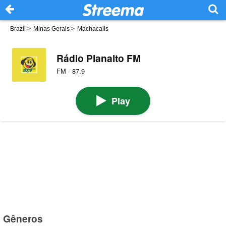
Brazil
>
Minas Gerais
>
Machacalis
Rádio Planalto FM
FM · 87.9
Play
Gêneros