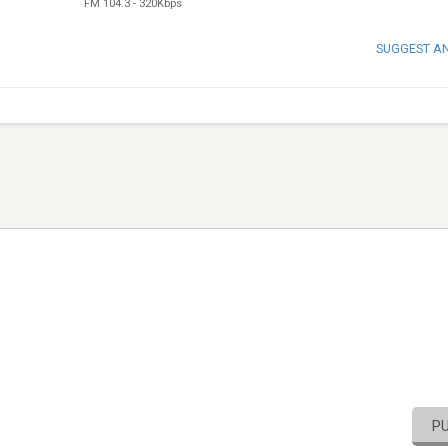
FM 104.3
-
320Kbps
SUGGEST A
P