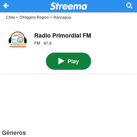
Chile
>
O'Higgins Region
>
Rancagua
Radio Primordial FM
FM · 97.9
Play
Gêneros