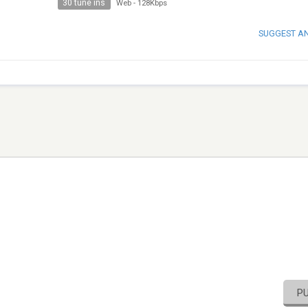
30 tune ins
Web
-
128Kbps
SUGGEST A
P