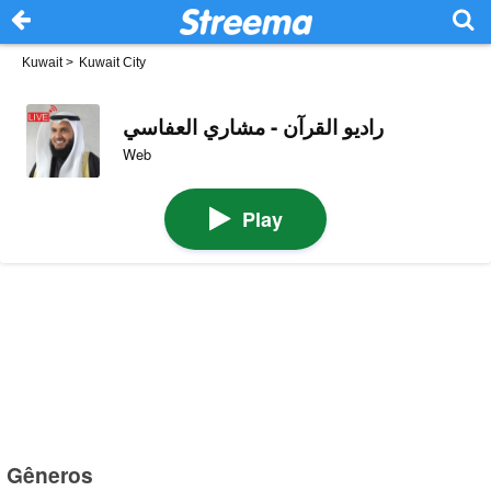
Kuwait
>
Kuwait City
راديو القرآن - مشاري العفاسي
Web
Play
Gêneros