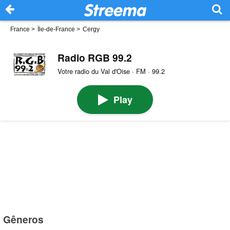
France
>
Île-de-France
>
Cergy
Radio RGB 99.2
Votre radio du Val d'Oise · FM · 99.2
Play
Gêneros